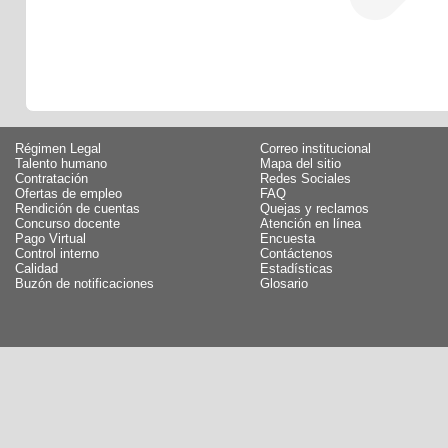
Régimen Legal
Correo institucional
Talento humano
Mapa del sitio
Contratación
Redes Sociales
Ofertas de empleo
FAQ
Rendición de cuentas
Quejas y reclamos
Concurso docente
Atención en línea
Pago Virtual
Encuesta
Control interno
Contáctenos
Calidad
Estadísticas
Buzón de notificaciones
Glosario