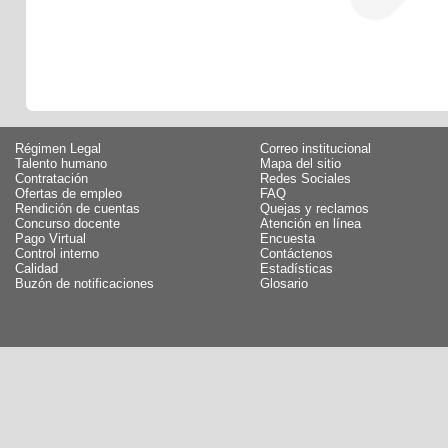
Régimen Legal
Correo institucional
Talento humano
Mapa del sitio
Contratación
Redes Sociales
Ofertas de empleo
FAQ
Rendición de cuentas
Quejas y reclamos
Concurso docente
Atención en línea
Pago Virtual
Encuesta
Control interno
Contáctenos
Calidad
Estadísticas
Buzón de notificaciones
Glosario