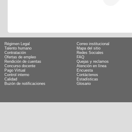
Régimen Legal
Correo institucional
Talento humano
Mapa del sitio
Contratación
Redes Sociales
Ofertas de empleo
FAQ
Rendición de cuentas
Quejas y reclamos
Concurso docente
Atención en línea
Pago Virtual
Encuesta
Control interno
Contáctenos
Calidad
Estadísticas
Buzón de notificaciones
Glosario