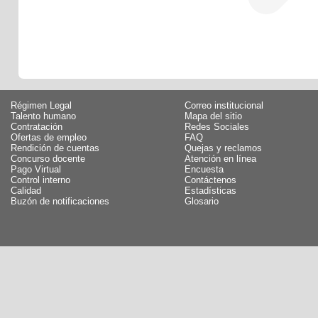
Régimen Legal
Correo institucional
Talento humano
Mapa del sitio
Contratación
Redes Sociales
Ofertas de empleo
FAQ
Rendición de cuentas
Quejas y reclamos
Concurso docente
Atención en línea
Pago Virtual
Encuesta
Control interno
Contáctenos
Calidad
Estadísticas
Buzón de notificaciones
Glosario